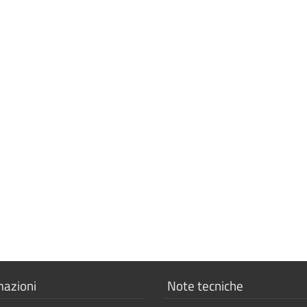
a
Mostra
mazioni
Note tecniche
i