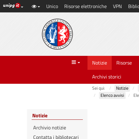
Link ai principali servizi web di Ateneo
Unico
Risorse elettroniche
VPN
Bibli
Vai
al
contenuto
principale
Menu
Notizie
Risorse
Archivi storici
Sei qui:
Notizie
Elenco avvisi
Ele
Notizie
Archivio notizie
Contatta i bibliotecari