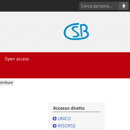
Cerca
persone
Open access
forniture
Accesso diretto
UNICO
RISORSE