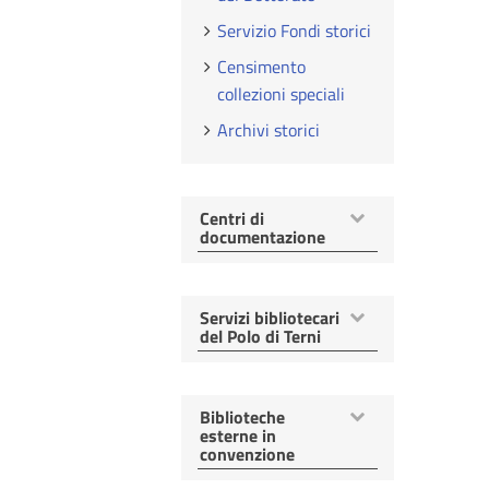
Servizio Fondi storici
Censimento
collezioni speciali
Archivi storici
Mostra
Centri di
voci
documentazione
Mostra
Servizi bibliotecari
voci
del Polo di Terni
Mostra
Biblioteche
voci
esterne in
convenzione