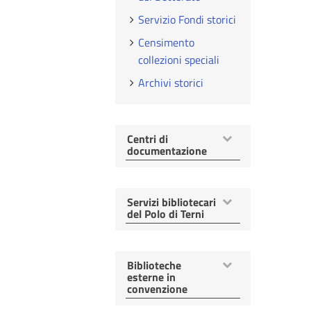
Servizio Fondi storici
Censimento
collezioni speciali
Archivi storici
Mostra
Centri di
voci
documentazione
Mostra
Servizi bibliotecari
voci
del Polo di Terni
Mostra
Biblioteche
voci
esterne in
convenzione