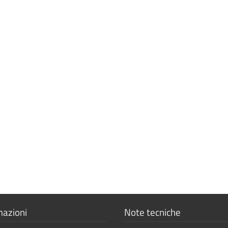
a
Mostra
mazioni
Note tecniche
i