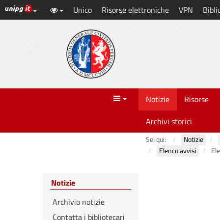
Link ai principali servizi web di Ateneo
Unico
Risorse elettroniche
VPN
Bibli
Vai
al
contenuto
principale
Menu
Notizie
Risorse
Archivi storici
Sei qui:
Notizie
Elenco avvisi
Ele
Notizie
Archivio notizie
Contatta i bibliotecari