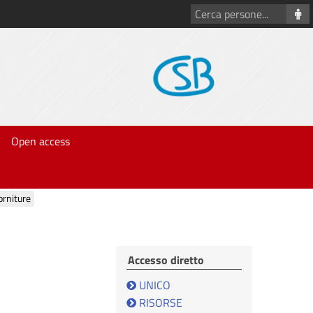
Cerca
persone
Open access
forniture
Accesso diretto
UNICO
RISORSE