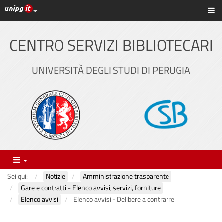
Link ai principali servizi web di Ateneo
Sc
Vai
al
contenuto
CENTRO SERVIZI BIBLIOTECARI
principale
UNIVERSITÀ DEGLI STUDI DI PERUGIA
Menu
Sei qui:
Notizie
Amministrazione trasparente
Gare e contratti - Elenco avvisi, servizi, forniture
Elenco avvisi
Elenco avvisi - Delibere a contrarre