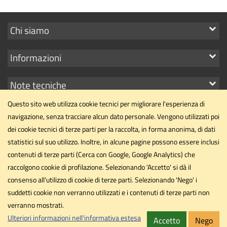
Mostra
Chi siamo
i
Mostra
Informazioni
link
i
Mostra
Note tecniche
link
i
Questo sito web utilizza cookie tecnici per migliorare l'esperienza di
link
navigazione, senza tracciare alcun dato personale. Vengono utilizzati poi
dei cookie tecnici di terze parti per la raccolta, in forma anonima, di dati
statistici sul suo utilizzo. Inoltre, in alcune pagine possono essere inclusi
contenuti di terze parti (Cerca con Google, Google Analytics) che
Centro Servizi Bibliotecari
raccolgono cookie di profilazione. Selezionando 'Accetto' si dà il
Università degli Studi di Perugia
consenso all'utilizzo di cookie di terze parti. Selezionando 'Nego' i
Palazzo Murena - Piazza dell'Università, 1 - 06100 Perugia
suddetti cookie non verranno utilizzati e i contenuti di terze parti non
verranno mostrati.
Contatti
Redazione
Ulteriori informazioni nell'informativa estesa
Accetto
Nego
Privacy
Cookie
Note legali
Accessibilità