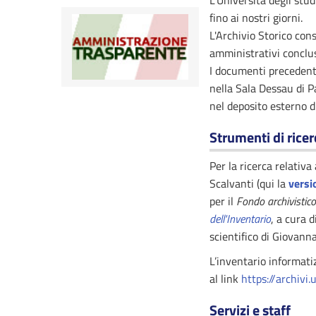
L’Università degli stu
fino ai nostri giorni.
L'Archivio Storico con
amministrativi conclus
I documenti precedenti 
nella Sala Dessau di P
nel deposito esterno di
Strumenti di ricerc
Per la ricerca relativ
Scalvanti (qui la
versi
per il
Fondo archivistico
dell'Inventario
, a cura 
scientifico di Giovanna
L’inventario informati
al link
https://archivi.u
Servizi e staff