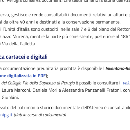
di di Perugia conserva documenti che testimoniano la storia dell’Ate
serva, gestisce e rende consultabili i documenti relativi ad affari e
i da oltre 40 anni e destinati alla conservazione permanente.
l’Unità d’Italia sono custoditi nelle sale 7 e 8 del piano del Rettor
alazzo Murena, mentre la parte più consistente, posteriore al 1861
 Via della Pallotta.
a cartacei e digitali
a a documentazione preunitaria prodotta è disponibile l'
Inventario-R
one digitalizzata in PDF
);
 del Collegio Pio della Sapienza di Perugia
è possibile consultare il
vol
di Laura Marconi, Daniela Mori e Alessandra Panzanelli Fratoni, co
 Giubbini.
zzato del patrimonio storico documentale dell’Ateneo è consultabile
nipg.it
(dati in corso di caricamento)