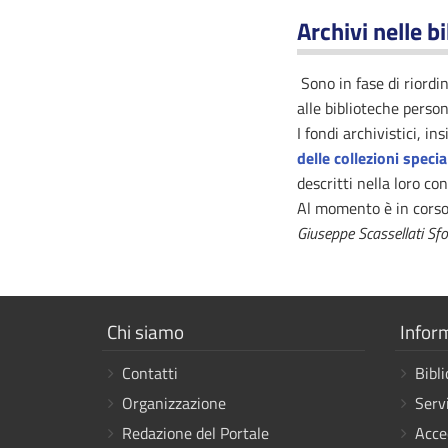
Archivi nelle b
Sono in fase di riordi
alle biblioteche perso
I fondi archivistici, i
delle collezioni specia
descritti nella loro co
Al momento è in corso
Giuseppe Scassellati Sfo
Mostra
Mostr
Chi siamo
Infor
i
i
Contatti
Bibli
link
link
Organizzazione
Servi
Redazione del Portale
Acce