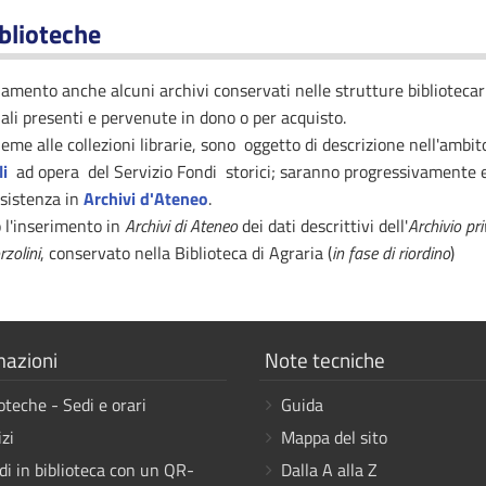
iblioteche
namento anche alcuni archivi conservati nelle strutture bibliotecari
nali presenti e pervenute in dono o per acquisto.
nsieme alle collezioni librarie, sono oggetto di descrizione nell'ambi
li
ad opera del Servizio Fondi storici; saranno progressivamente 
nsistenza in
Archivi d'Ateneo
.
 l'inserimento in
Archivi di Ateneo
dei dati descrittivi dell'
Archivio pr
rzolini
, conservato nella Biblioteca di Agraria (
in fase di riordino
)
a
Mostra
mazioni
Note tecniche
i
oteche - Sedi e orari
Guida
link
zi
Mappa del sito
di in biblioteca con un QR-
Dalla A alla Z