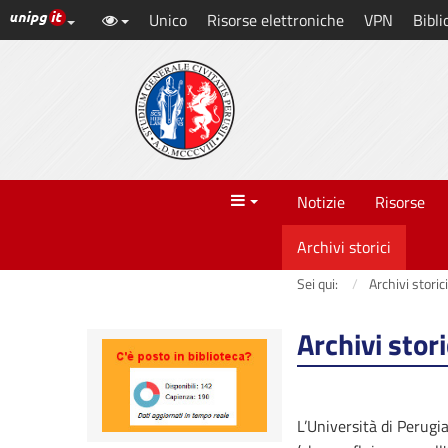
Link ai principali servizi web di Ateneo
Unico
Risorse elettroniche
VPN
Bibli
Vai
al
contenuto
principale
Menu
Notizie
Risorse
Archivi storici
Sei qui:
Archivi storici
Archivi stori
L’Università di Perugia