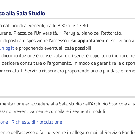
o alla Sala Studio
 dal lunedì al venerdì, dalle 8.30 alle 13.30.
urena, Piazza dell'Università, 1 Perugia, piano del Rettorato.
o di posti a disposizione l'accesso è
su appuntamento
, scrivendo a
unipg.it
e proponendo eventuali date possibili.
 documentazione è conservata fuori sede, è opportuno indicare nell
esidera consultare o l'argomento, in modo da garantire la disponi
concordata. Il Servizio risponderà proponendo una o più date e forn
mentazione ed accedere alla Sala studio dell’Archivio Storico e ai 
sario preventivamente compilare i seguenti moduli
ione
Richiesta di riproduzione
to dell'accesso o far pervenire in allegato mail al Servizio Fondi s