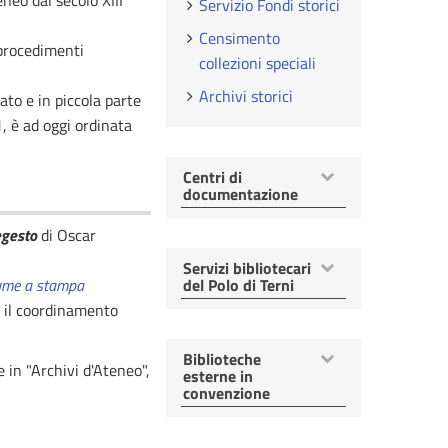
neo dal secolo XIII
Servizio Fondi storici
Censimento
 procedimenti
collezioni speciali
Archivi storici
ato e in piccola parte
, è ad oggi ordinata
Mostra
Centri di
voci
documentazione
egesto
di Oscar
Mostra
Servizi bibliotecari
voci
ume a stampa
del Polo di Terni
n il coordinamento
Mostra
Biblioteche
 in "Archivi d'Ateneo",
voci
esterne in
convenzione