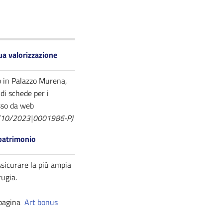
sua valorizzazione
to in Palazzo Murena,
 di schede per i
esso da web
|09/10/2023|0001986-P)
 patrimonio
ssicurare la più ampia
rugia.
a pagina
Art bonus