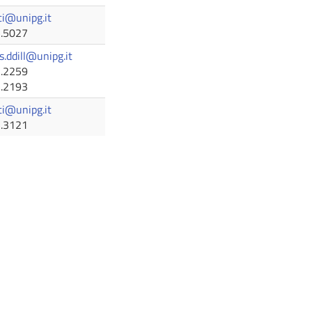
ci@unipg.it
5.5027
s.ddill@unipg.it
5.2259
5.2193
ti@unipg.it
5.3121