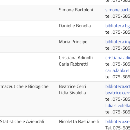
tel. 075-58
Simone Bartoloni
simone.bart
tel. 075-58
Danielle Bonella
biblioteca.bg
tel. 075-58
Maria Principe
biblioteca.i
tel. 075-58
Cristiana Adinolfi
cristiana.ad
Carla Fabbretti
tel. 075-58
carla.fabbre
tel. 075-58
rmaceutiche e Biologiche
Beatrice Cerri
biblioteca.s
Lidia Sivolella
beatrice.cer
tel. 075-58
lidia.sivolel
tel. 075-58
tatistiche e Aziendali
Nicoletta Bastianelli
biblioteca.se
Tel. 075-58