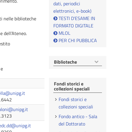
ferimento.
dati, periodici
elettronici, e-book)
TESTI D'ESAME IN
ti nelle biblioteche
FORMATO DIGITALE
MLOL
e dell’Ateneo.
PER CHI PUBBLICA
estito
Mostra
Biblioteche
voci
 e
Fondi storici e
collezioni speciali
lla@unipg.it
Fondi storici e
5.6442
collezioni speciali
oloni@unipg.it
5.3123
Fondo antico - Sala
del Dottorato
edc.dd@unipg.it