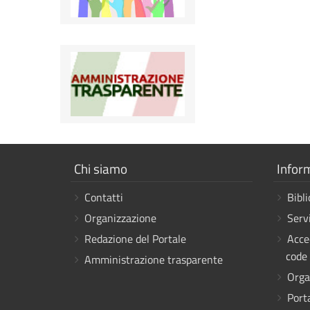
Mostra
Mostr
Chi siamo
Infor
i
i
Contatti
Bibli
link
link
Organizzazione
Servi
Redazione del Portale
Acce
code
Amministrazione trasparente
Orga
Porta