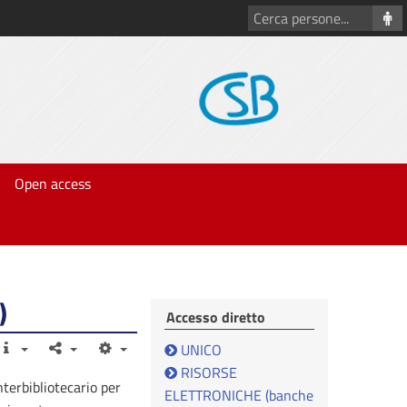
Cerca
persone
Open access
)
Accesso diretto
UNICO
RISORSE
nterbibliotecario
per
ELETTRONICHE (banche