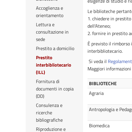
esigenze di studio e ri
Accoglienza e
Le biblioteche pertant
orientamento
1. chiedere in prestito
Lettura e
dell'Ateneo;
consultazione in
2. fornire in prestito a
sede
È previsto il rimborso
Prestito a domicilio
interbibliotecario.
Prestito
Si veda il
Regolamento 
interbibliotecario
Maggiori informazioni 
(ILL)
Fornitura di
BIBLIOTECHE
documenti in copia
Agraria
(DD)
Consulenza e
Antropologia e Pedag
ricerche
bibliografiche
Biomedica
Riproduzione e