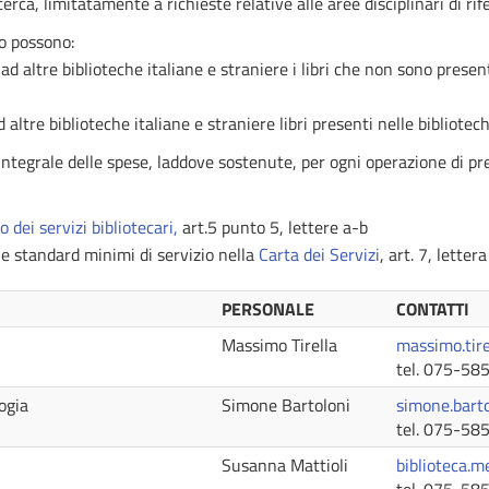
cerca, limitatamente a richieste relative alle aree disciplinari di ri
o possono:
ad altre biblioteche italiane e straniere i libri che non sono presen
d altre biblioteche italiane e straniere libri
presenti nelle
bibliotech
 integrale delle spese, laddove sostenute, per ogni operazione di pr
dei servizi bibliotecari,
art.5 punto 5, lettere a-b
e standard minimi di servizio nella
Carta dei Servizi
,
art. 7, lettera
PERSONALE
CONTATTI
Massimo Tirella
massimo.tire
tel. 075-58
ogia
Simone Bartoloni
simone.bart
tel. 075-58
Susanna Mattioli
biblioteca.m