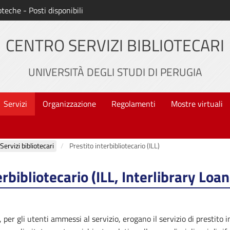
oteche - Posti disponibili
CENTRO SERVIZI BIBLIOTECARI
UNIVERSITÀ DEGLI STUDI DI PERUGIA
Servizi
Organizzazione
Regolamenti
Mostre virtuali
Servizi bibliotecari
Prestito interbibliotecario (ILL)
erbibliotecario (ILL, Interlibrary Loan
, p
er gli utenti ammessi al servizio
,
eroga
no
il servizio
di prestito i