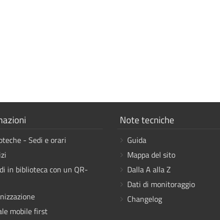
a
Mostra
mazioni
Note tecniche
i
oteche - Sedi e orari
Guida
link
zi
Mappa del sito
di in biblioteca con un QR-
Dalla A alla Z
Dati di monitoraggio
nizzazione
Changelog
le mobile first