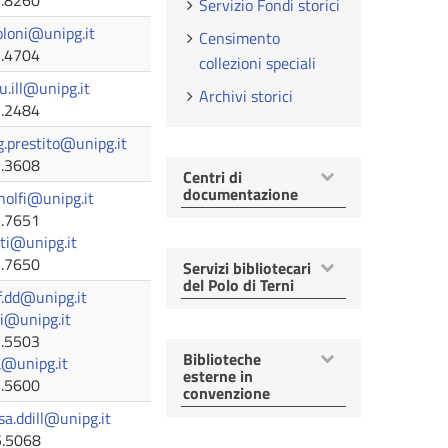
5.8260
Servizio Fondi storici
oloni@unipg.it
Censimento
5.4704
collezioni speciali
u.ill@unipg.it
Archivi storici
5.2484
ng.prestito@unipg.it
5.3608
Mostra
Centri di
voci
documentazione
inolfi@unipg.it
5.7651
tti@unipg.it
5.7650
Mostra
Servizi bibliotecari
voci
del Polo di Terni
cf.dd@unipg.it
ri@unipg.it
5.5503
Mostra
Biblioteche
la@unipg.it
voci
esterne in
5.5600
convenzione
sa.ddill@unipg.it
5.5068