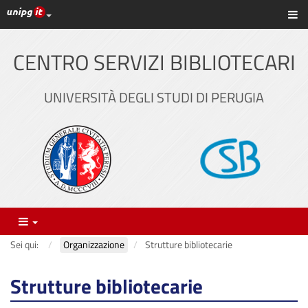
Link ai principali servizi web di Ateneo
Sc
Vai
al
contenuto
CENTRO SERVIZI BIBLIOTECARI
principale
UNIVERSITÀ DEGLI STUDI DI PERUGIA
Menu
Sei qui:
Organizzazione
Strutture bibliotecarie
Strutture bibliotecarie