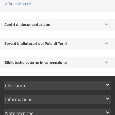
Archivi storici
Mostra
Centri di documentazione
voci
Mostra
Servizi bibliotecari del Polo di Terni
voci
Mostra
Biblioteche esterne in convenzione
voci
Mostra
Chi siamo
i
Mostra
Informazioni
link
i
Mostra
Note tecniche
link