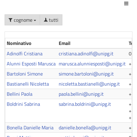
Azio
cognome
tutti
Nominativo
Email
Tel
Adinolfi Cristiana
cristiana.adinolfi@unipg.it
075
Alunni Esposti Marusca
marusca.alunniesposti@unipg.it
+39
Bartoloni Simone
simone.bartoloni@unipg.it
+39
Bastianelli Nicoletta
nicoletta.bastianelli@unipg.it
+39
Bellini Paola
paola.bellini@unipg.it
+39
Boldrini Sabrina
sabrina.boldrini@unipg.it
+39
+39
+39
Bonella Danielle Maria
danielle.bonella@unipg.it
+39