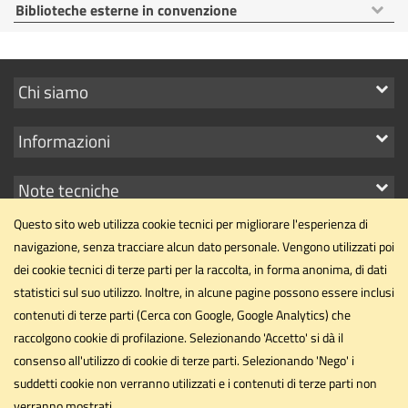
Mostra
Biblioteche esterne in convenzione
voci
Mostra
Chi siamo
i
Mostra
Informazioni
link
i
Mostra
Note tecniche
link
i
Questo sito web utilizza cookie tecnici per migliorare l'esperienza di
link
navigazione, senza tracciare alcun dato personale. Vengono utilizzati poi
dei cookie tecnici di terze parti per la raccolta, in forma anonima, di dati
statistici sul suo utilizzo. Inoltre, in alcune pagine possono essere inclusi
contenuti di terze parti (Cerca con Google, Google Analytics) che
Centro Servizi Bibliotecari
raccolgono cookie di profilazione. Selezionando 'Accetto' si dà il
Università degli Studi di Perugia
consenso all'utilizzo di cookie di terze parti. Selezionando 'Nego' i
Palazzo Murena - Piazza dell'Università, 1 - 06100 Perugia
suddetti cookie non verranno utilizzati e i contenuti di terze parti non
verranno mostrati.