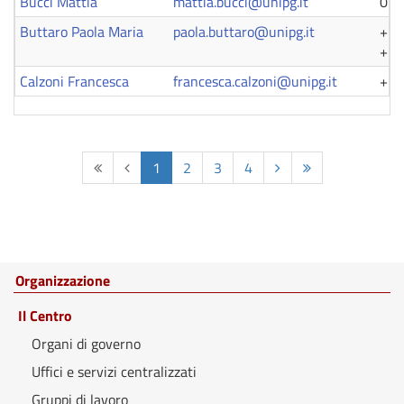
Bucci Mattia
mattia.bucci@unipg.it
075
Buttaro Paola Maria
paola.buttaro@unipg.it
+39
+39
Calzoni Francesca
francesca.calzoni@unipg.it
+39
1
2
3
4
Organizzazione
Il Centro
Organi di governo
Uffici e servizi centralizzati
Gruppi di lavoro