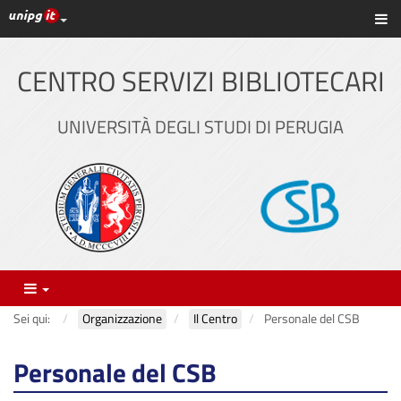
Link ai principali servizi web di Ateneo
Sc
Vai
al
contenuto
CENTRO SERVIZI BIBLIOTECARI
principale
UNIVERSITÀ DEGLI STUDI DI PERUGIA
Menu
Sei qui:
Organizzazione
Il Centro
Personale del CSB
Personale del CSB