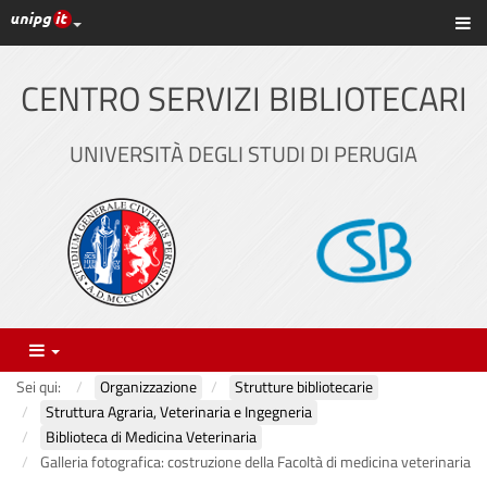
Link ai principali servizi web di Ateneo
Sc
Vai
al
contenuto
CENTRO SERVIZI BIBLIOTECARI
principale
UNIVERSITÀ DEGLI STUDI DI PERUGIA
Menu
Sei qui:
Organizzazione
Strutture bibliotecarie
Struttura Agraria, Veterinaria e Ingegneria
Biblioteca di Medicina Veterinaria
Galleria fotografica: costruzione della Facoltà di medicina veterinaria