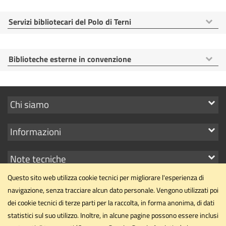
Mostra
Servizi bibliotecari del Polo di Terni
voci
Mostra
Biblioteche esterne in convenzione
voci
Mostra
Chi siamo
i
Mostra
Informazioni
link
i
Mostra
Note tecniche
link
i
Questo sito web utilizza cookie tecnici per migliorare l'esperienza di
link
navigazione, senza tracciare alcun dato personale. Vengono utilizzati poi
dei cookie tecnici di terze parti per la raccolta, in forma anonima, di dati
statistici sul suo utilizzo. Inoltre, in alcune pagine possono essere inclusi