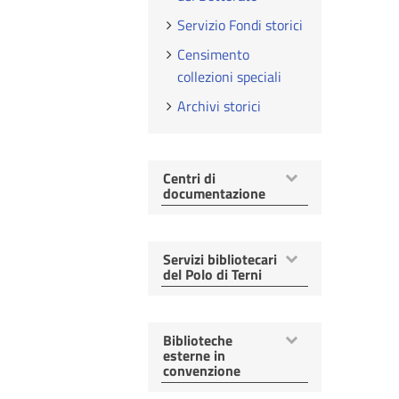
Servizio Fondi storici
Censimento
collezioni speciali
Archivi storici
Mostra
Centri di
voci
documentazione
Mostra
Servizi bibliotecari
voci
del Polo di Terni
Mostra
Biblioteche
voci
esterne in
convenzione