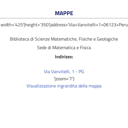
MAPPE
idth='425'|height='350'|address='Via+Vanvitelli+1+06123+Perug
Biblioteca di Scienze Matematiche, Fisiche e Geologiche
Sede di Matematica e Fisica
Indirizzo
:
Via Vanvitelli, 1 - PG
'|zoom='7'}
Visualizzazione ingrandita della mappa