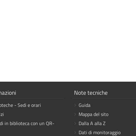
a
Mostra
mazioni
Note tecniche
i
oteche - Sedi e orari
Guida
link
zi
Mappa del sito
di in biblioteca con un QR-
Dalla A alla Z
Dati di monitoraggio