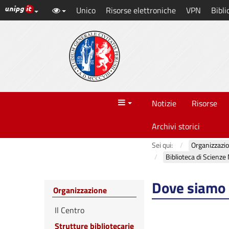
Link ai principali servizi web di Ateneo
Unico
Risorse elettroniche
VPN
Bibli
Vai
al
contenuto
principale
Menu
Notizie
Risorse
Archivi storici
Sei qui:
Organizzazi
Biblioteca di Scienze
Dove siamo 
Organizzazione
Il Centro
Strutture bibliotecarie