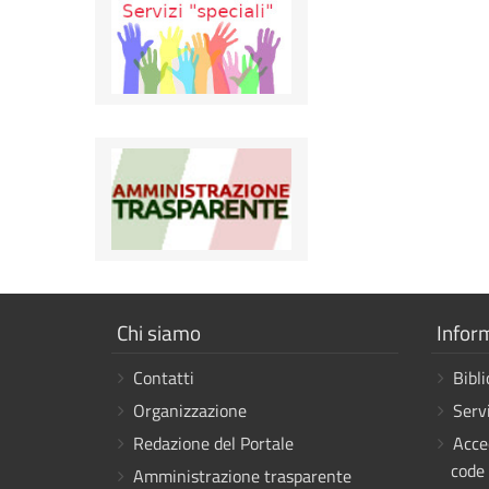
Mostra
Mostr
Chi siamo
Infor
i
i
Contatti
Bibli
link
link
Organizzazione
Servi
Redazione del Portale
Acce
code
Amministrazione trasparente