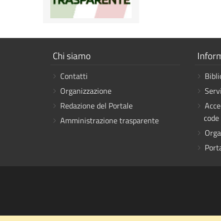
Mostra
Mostr
Chi siamo
Infor
i
i
Contatti
Bibli
link
link
Organizzazione
Servi
Redazione del Portale
Acce
code
Amministrazione trasparente
Orga
Porta