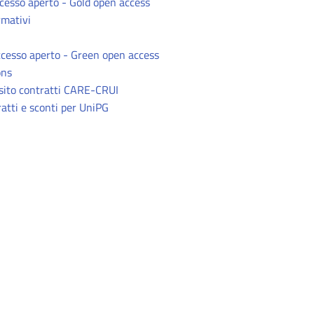
cesso aperto - Gold open access
rmativi
ccesso aperto - Green open access
ons
osito contratti CARE-CRUI
ratti e sconti per UniPG