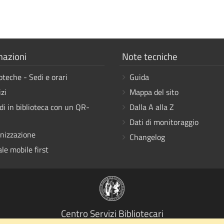
a
Mostra
mazioni
Note tecniche
i
oteche - Sedi e orari
Guida
link
zi
Mappa del sito
di in biblioteca con un QR-
Dalla A alla Z
Dati di monitoraggio
nizzazione
Changelog
le mobile first
Centro Servizi Bibliotecari