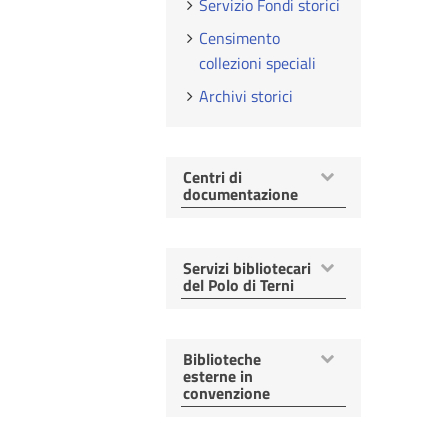
Servizio Fondi storici
Censimento
collezioni speciali
Archivi storici
Mostra
Centri di
voci
documentazione
Mostra
Servizi bibliotecari
voci
del Polo di Terni
Mostra
Biblioteche
voci
esterne in
convenzione