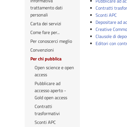
Informativa
Pubblicare ad ac
trattamento dati
Contratti trasfo
personali
Sconti APC
Depositare ad a
Carta dei servizi
Creative Comm
Come fare per...
Clausole di dep
Per conoscerci meglio
Editori con cont
Convenzioni
Per chi pubblica
Open science e open
access
Pubblicare ad
accesso aperto -
Gold open access
Contratti
trasformativi
Sconti APC