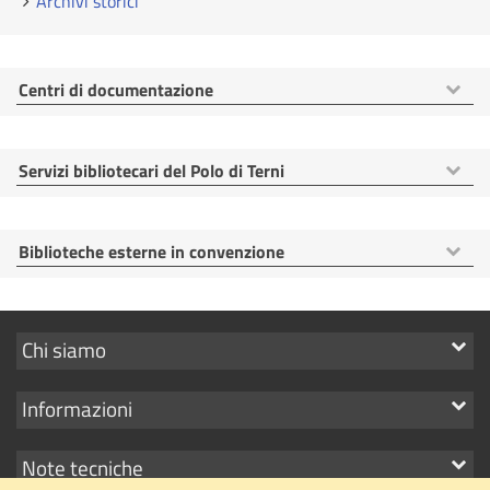
Archivi storici
Mostra
Centri di documentazione
voci
Mostra
Servizi bibliotecari del Polo di Terni
voci
Mostra
Biblioteche esterne in convenzione
voci
Mostra
Chi siamo
i
Mostra
Informazioni
link
i
Mostra
Note tecniche
link