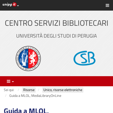
Link ai principali servizi web di Ateneo
Sc
Vai
al
contenuto
CENTRO SERVIZI BIBLIOTECARI
principale
UNIVERSITÀ DEGLI STUDI DI PERUGIA
Menu
Sei qui:
Risorse
Unico, risorse elettroniche
Guida a MLOL, MediaLibraryOnLine
Guida a MLOL,