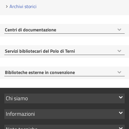
Archivi storici
Mostra
Centri di documentazione
voci
Mostra
Servizi bibliotecari del Polo di Terni
voci
Mostra
Biblioteche esterne in convenzione
voci
Mostra
Chi siamo
i
Mostra
Informazioni
link
i
Mostra