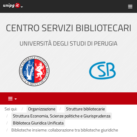
Link ai principali servizi web di Ateneo
Sc
Vai
al
contenuto
CENTRO SERVIZI BIBLIOTECARI
principale
UNIVERSITÀ DEGLI STUDI DI PERUGIA
Menu
Sei qui:
Organizzazione
Strutture bibliotecarie
Struttura Economia, Scienze politiche e Giurisprudenza
Biblioteca Giuridica Unificata
Biblioteche insieme: collaborazione tra biblioteche giuridiche