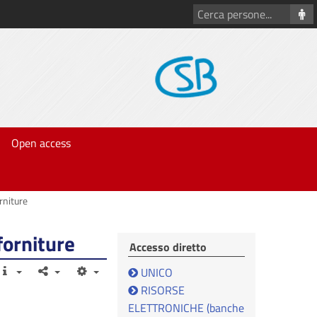
Cerca
persone
Open access
orniture
 forniture
Accesso diretto
UNICO
RISORSE
ELETTRONICHE (banche