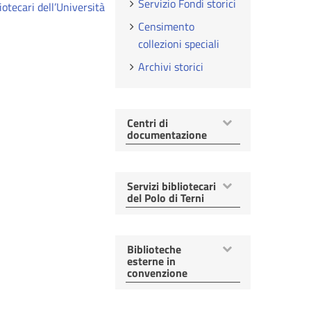
Servizio Fondi storici
iotecari dell’Università
Censimento
collezioni speciali
Archivi storici
Mostra
Centri di
voci
documentazione
Mostra
Servizi bibliotecari
voci
del Polo di Terni
Mostra
Biblioteche
voci
esterne in
convenzione