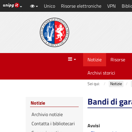
Link ai principali servizi web di Ateneo
Unico
Risorse elettroniche
VPN
Bibli
Vai
al
contenuto
principale
Menu
Notizie
Risorse
Archivi storici
Sei qui:
Notizie
Bandi di gara
Notizie
Archivio notizie
Contatta i bibliotecari
Avvisi