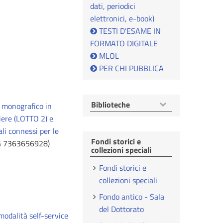
dati, periodici
elettronici, e-book)
TESTI D'ESAME IN
FORMATO DIGITALE
MLOL
PER CHI PUBBLICA
Mostra
Biblioteche
e monografico in
voci
niere (LOTTO 2) e
ali connessi per le
Fondi storici e
G 7363656928)
collezioni speciali
Fondi storici e
collezioni speciali
Fondo antico - Sala
del Dottorato
modalità self-service