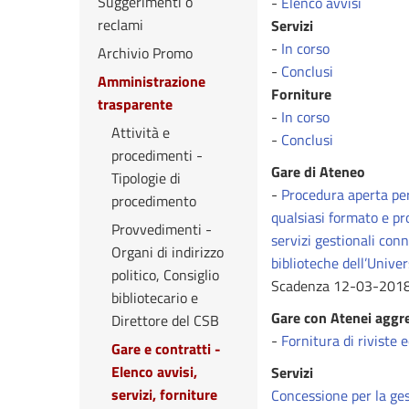
Suggerimenti o
-
Elenco avvisi
reclami
Servizi
-
In corso
Archivio Promo
-
Conclusi
Amministrazione
Forniture
trasparente
-
In corso
Attività e
-
Conclusi
procedimenti -
Gare di Ateneo
Tipologie di
-
Procedura aperta per 
procedimento
qualsiasi formato e pro
Provvedimenti -
servizi gestionali conn
Organi di indirizzo
biblioteche dell’Univer
politico, Consiglio
Scadenza 12-03-201
bibliotecario e
Gare con Atenei aggr
Direttore del CSB
-
Fornitura di riviste 
Gare e contratti -
Elenco avvisi,
Servizi
servizi, forniture
Concessione per la ges