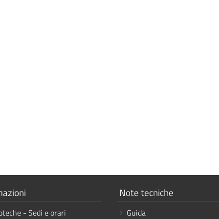
a
Mostra
mazioni
Note tecniche
i
oteche - Sedi e orari
Guida