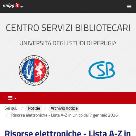
Link ai principali servizi web di Ateneo
Sc
Vai
al
contenuto
CENTRO SERVIZI BIBLIOTECARI
principale
UNIVERSITÀ DEGLI STUDI DI PERUGIA
Menu
Sei qui:
Notizie
Archivio notizie
Risorse elettroniche - Lista A-Z in Unico dal 7 gennaio 2026
Risorse elettroniche - Lista A-Z in