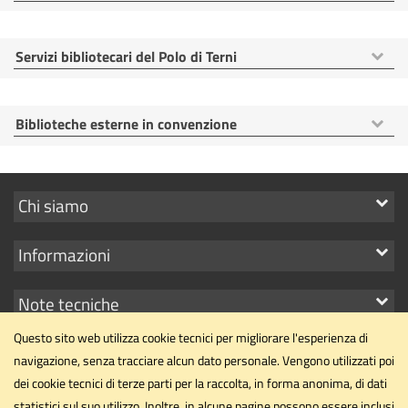
voci
Mostra
Servizi bibliotecari del Polo di Terni
voci
Mostra
Biblioteche esterne in convenzione
voci
Mostra
Chi siamo
i
Mostra
Informazioni
link
i
Mostra
Note tecniche
link
i
Questo sito web utilizza cookie tecnici per migliorare l'esperienza di
link
navigazione, senza tracciare alcun dato personale. Vengono utilizzati poi
dei cookie tecnici di terze parti per la raccolta, in forma anonima, di dati
statistici sul suo utilizzo. Inoltre, in alcune pagine possono essere inclusi